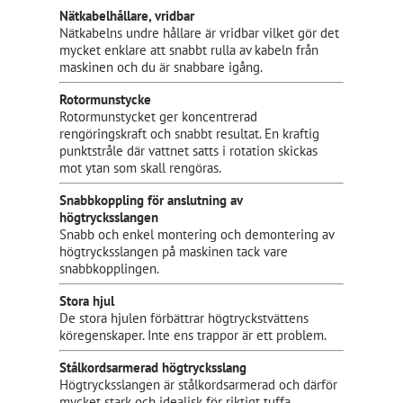
Nätkabelhållare, vridbar
Nätkabelns undre hållare är vridbar vilket gör det
mycket enklare att snabbt rulla av kabeln från
maskinen och du är snabbare igång.
Rotormunstycke
Rotormunstycket ger koncentrerad
rengöringskraft och snabbt resultat. En kraftig
punktstråle där vattnet satts i rotation skickas
mot ytan som skall rengöras.
Snabbkoppling för anslutning av
högtrycksslangen
Snabb och enkel montering och demontering av
högtrycksslangen på maskinen tack vare
snabbkopplingen.
Stora hjul
De stora hjulen förbättrar högtryckstvättens
köregenskaper. Inte ens trappor är ett problem.
Stålkordsarmerad högtrycksslang
Högtrycksslangen är stålkordsarmerad och därför
mycket stark och idealisk för riktigt tuffa