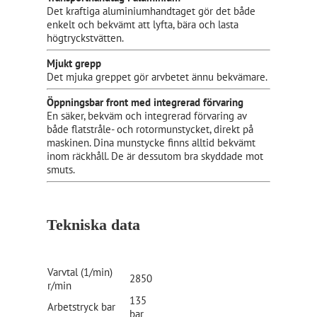
Det kraftiga aluminiumhandtaget gör det både
enkelt och bekvämt att lyfta, bära och lasta
högtryckstvätten.
Mjukt grepp
Det mjuka greppet gör arvbetet ännu bekvämare.
Öppningsbar front med integrerad förvaring
En säker, bekväm och integrerad förvaring av
både flatstråle- och rotormunstycket, direkt på
maskinen. Dina munstycke finns alltid bekvämt
inom räckhåll. De är dessutom bra skyddade mot
smuts.
Tekniska data
Varvtal (1/min)
2850
r/min
135
Arbetstryck bar
bar