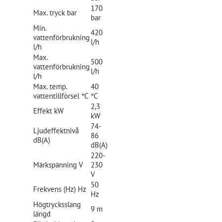
170
Max. tryck bar
bar
Min.
420
vattenförbrukning
l/h
l/h
Max.
500
vattenförbrukning
l/h
l/h
Max. temp.
40
vattentillförsel °C
°C
2,3
Effekt kW
kW
74-
Ljudeffektnivå
86
dB(A)
dB(A)
220-
Märkspänning V
230
V
50
Frekvens (Hz) Hz
Hz
Högtrycksslang
9 m
längd