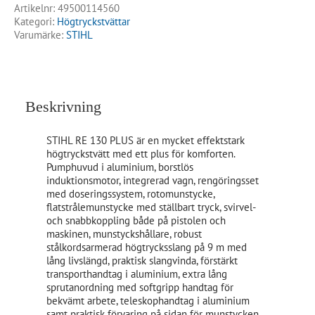
Artikelnr:
49500114560
Kategori:
Högtryckstvättar
Varumärke:
STIHL
Beskrivning
STIHL RE 130 PLUS är en mycket effektstark
högtryckstvätt med ett plus för komforten.
Pumphuvud i aluminium, borstlös
induktionsmotor, integrerad vagn, rengöringsset
med doseringssystem, rotomunstycke,
flatstrålemunstycke med ställbart tryck, svirvel-
och snabbkoppling både på pistolen och
maskinen, munstyckshållare, robust
stålkordsarmerad högtrycksslang på 9 m med
lång livslängd, praktisk slangvinda, förstärkt
transporthandtag i aluminium, extra lång
sprutanordning med softgripp handtag för
bekvämt arbete, teleskophandtag i aluminium
samt praktisk förvaring på sidan för munstycken