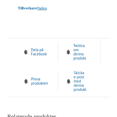
Yadea
Tillverkare
Twittra
Dela på
om
Facebook
denna
produkt
Skicka
e-post
Pinna
med
produkten
denna
produkt
Relaterade produkter