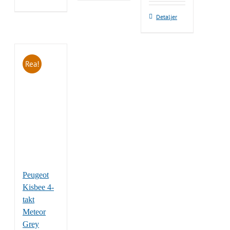
var:
är:
30,990.00 kr.
16,500.00
Detaljer
Rea!
Peugeot
Kisbee 4-
takt
Meteor
Grey