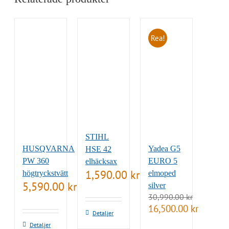
Rea!
STIHL
HUSQVARNA
Yadea G5
HSE 42
PW 360
EURO 5
elhäcksax
1,590.00
kr
högtryckstvätt
elmoped
5,590.00
kr
silver
30,990.00
kr
Det
Det
16,500.00
kr
Detaljer
ursprungliga
nuvarand
Detaljer
priset
priset