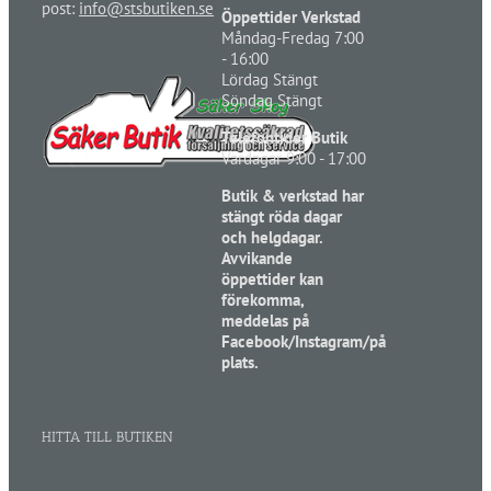
post:
info@stsbutiken.se
Öppettider Verkstad
Måndag-Fredag 7:00
- 16:00
Lördag Stängt
Söndag Stängt
Telefontider Butik
Vardagar 9:00 - 17:00
Butik & verkstad har
stängt röda dagar
och helgdagar.
Avvikande
öppettider kan
förekomma,
meddelas på
Facebook/Instagram/på
plats.
HITTA TILL BUTIKEN