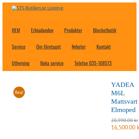
Fortsätt
till
innehållet
HEM
Erbjudanden
Produkter
Blocketbutik
Service
Om företaget
Nyheter
Kontakt
Uthyrning
Boka service
Telefon 035-108573
YADEA
M6L
Rea!
Mattsvart
Elmoped
20,990.00
kr
Det
16,500.00
ursprungliga
priset