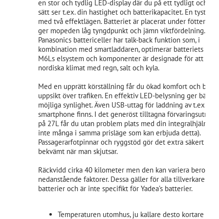
en stor och tydlig LED-display där du på ett tydligt och en
sätt ser t.ex. din hastighet och batterikapacitet. En tyst mo
med två effektlägen. Batteriet är placerat under fötterna v
ger mopeden låg tyngdpunkt och jämn viktfördelning.
Panasonics battericeller har talk-back funktion som, i
kombination med smartladdaren, optimerar batteriets livsl
M6Ls elsystem och komponenter är designade för att klara
nordiska klimat med regn, salt och kyla.
Med en upprätt körställning får du ökad komfort och bra
uppsikt över trafiken. En effektiv LED-belysning ger bästa
möjliga synlighet. Även USB-uttag för laddning av t.ex.
smartphone finns. I det generöst tilltagna förvaringsutrym
på 27L får du utan problem plats med din integralhjälm (de
inte många i samma prisläge som kan erbjuda detta).
Passagerarfotpinnar och ryggstöd gör det extra säkert och
bekvämt när man skjutsar.
Räckvidd cirka 40 kilometer men den kan variera beroend
nedanstående faktorer. Dessa gäller för alla tillverkare av
batterier och är inte specifikt för Yadea’s batterier.
Temperaturen utomhus, ju kallare desto kortare