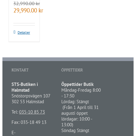
32,990.00
kr
Det
Det
29,990.00
kr
ursprungliga
nuvarande
priset
priset
var:
är:
32,990.00 kr.
29,990.00 kr.
Detaljer
KONTAKT
ÖPPETTIDER
STS-Butiken i
Öppettider Butik
Halmstad
Måndag-Fredag 8:00
Snöstorpsvägen 107
- 17:30
302 53 Halmstad
Lördag: Stängt
(Från 1 April till 31
Tel:
035-10 85 73
augusti öppet
lördagar: 10:00 -
Fax: 035-18 49 13
13:00)
Söndag Stängt
E-