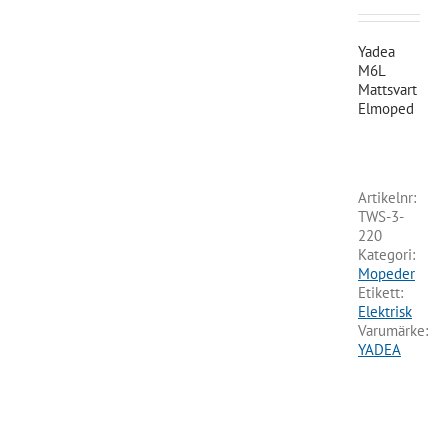
var:
20,990.00 kr.
Yadea
M6L
Mattsvart
Elmoped
Artikelnr:
TWS-3-
220
Kategori:
Mopeder
Etikett:
Elektrisk
Varumärke:
YADEA