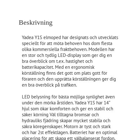
Beskrivning
Yadea Y1S elmoped har designats och utvecklats
speciellt för att möta behoven hos dom flesta
olika kommersiella fraktbehoven. Modellen har
en stor och tydlig LED-display som ger dig en
bra överblick om t.ex. hastighet och
batterikapacitet. Med en ergonomisk
körställning finns det gott om plats gott för
föraren och den upprätta körställningen ger dig
en bra överblick på trafiken.
LED belysning för bästa möjliga synlighet även
under den mörka årstiden. Yadea Y1S har 14”
hjul som ökar komforten och ger en stabil och
säker körning Väl tilltagna bromsar och
hydrauliks fjädring skapar mycket stabila och
säkra köregenskaper. Motorn är tyst och stark
och har 2st effektlägen. Batteriet har en optimal
placering för att skapa ett välbalanserat fordon,