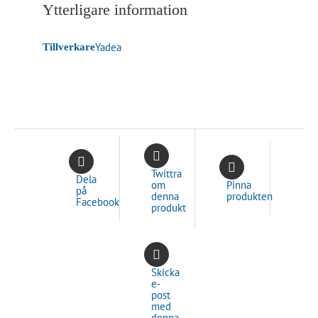
Ytterligare information
Yadea
Tillverkare
Twittra
Dela
om
Pinna
på
denna
produkten
Facebook
produkt
Skicka
e-
post
med
denna