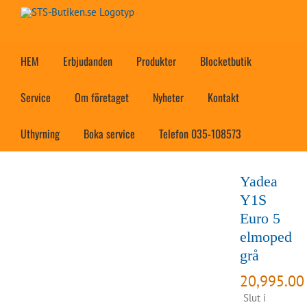
Fortsätt
till
innehållet
HEM
Erbjudanden
Produkter
Blocketbutik
Service
Om företaget
Nyheter
Kontakt
Uthyrning
Boka service
Telefon 035-108573
Yadea
Y1S
Euro 5
elmoped
grå
20,995.0
Slut i