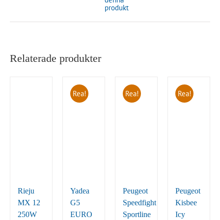
produkt
Relaterade produkter
Rea!
Rea!
Rea!
Rieju
Yadea
Peugeot
Peugeot
MX 12
G5
Speedfight
Kisbee
250W
EURO
Sportline
Icy