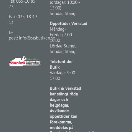
Tel:
035-10 85
lördagar: 10:00 -
73
13:00)
Söndag Stängt
Fax: 035-18 49
13
Öppettider Verkstad
Måndag-
E-
Fredag 7:00 -
post:
info@stsbutiken.se
16:00
Lördag Stängt
Söndag Stängt
Telefontider
Butik
Vardagar 9:00 -
17:00
Butik & verkstad
har stängt röda
dagar och
helgdagar.
Avvikande
öppettider kan
förekomma,
meddelas på