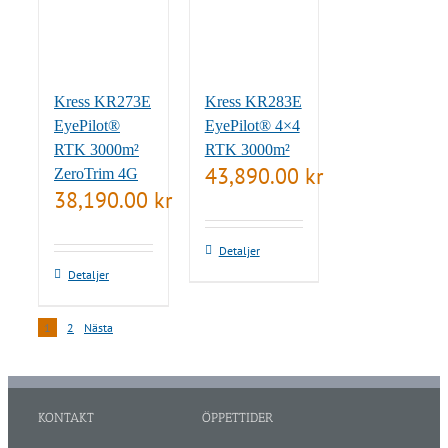
Kress KR273E
Kress KR283E
EyePilot®
EyePilot® 4×4
RTK 3000m²
RTK 3000m²
43,890.00
kr
ZeroTrim 4G
38,190.00
kr
Detaljer
Detaljer
1
2
Nästa
KONTAKT
ÖPPETTIDER