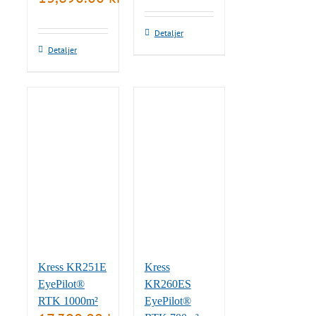
Detaljer
Detaljer
Kress KR251E
Kress
EyePilot®
KR260ES
RTK 1000m²
EyePilot®