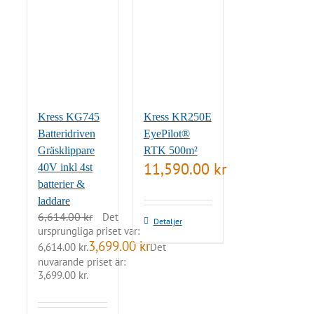
Kress KG745
Kress KR250E
Batteridriven
EyePilot®
Gräsklippare
RTK 500m²
11,590.00
kr
40V inkl 4st
batterier &
laddare
6,614.00
kr
Det
Detaljer
ursprungliga priset var:
3,699.00
kr
6,614.00 kr.
Det
nuvarande priset är:
3,699.00 kr.