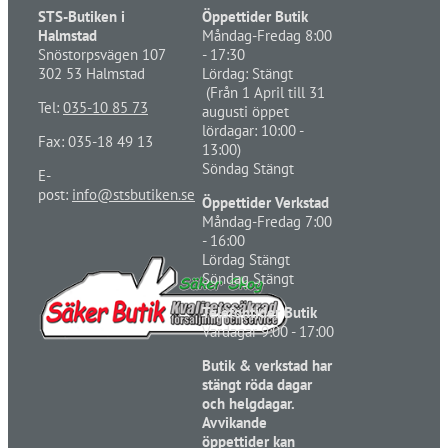
STS-Butiken i
Öppettider Butik
Halmstad
Måndag-Fredag 8:00
Snöstorpsvägen 107
- 17:30
302 53 Halmstad
Lördag: Stängt
(Från 1 April till 31
Tel:
035-10 85 73
augusti öppet
lördagar: 10:00 -
Fax: 035-18 49 13
13:00)
Söndag Stängt
E-
post:
info@stsbutiken.se
Öppettider Verkstad
Måndag-Fredag 7:00
- 16:00
Lördag Stängt
Söndag Stängt
Telefontider Butik
Vardagar 9:00 - 17:00
Butik & verkstad har
stängt röda dagar
och helgdagar.
Avvikande
öppettider kan