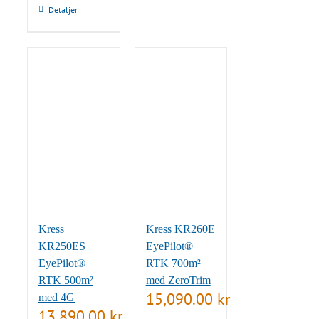
Detaljer
Kress
Kress KR260E
KR250ES
EyePilot®
EyePilot®
RTK 700m²
RTK 500m²
med ZeroTrim
15,090.00
kr
med 4G
13,890.00
kr