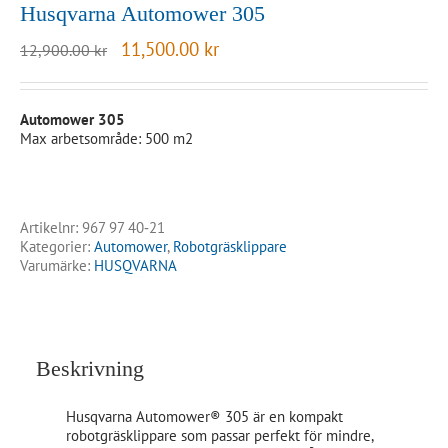
Husqvarna Automower 305
Det
Det
11,500.00
kr
12,900.00
kr
ursprungliga
nuvarande
priset
priset
var:
är:
Automower 305
12,900.00 kr.
11,500.00 kr.
Max arbetsområde: 500 m2
Artikelnr:
967 97 40‑21
Kategorier:
Automower
,
Robotgräsklippare
Varumärke:
HUSQVARNA
Beskrivning
Husqvarna Automower® 305 är en kompakt
robotgräsklippare som passar perfekt för mindre,