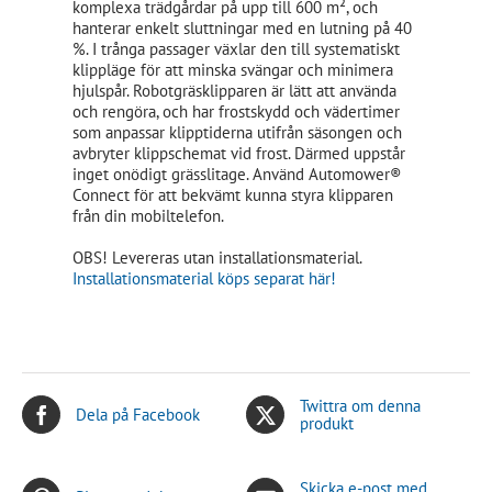
komplexa trädgårdar på upp till 600 m², och
hanterar enkelt sluttningar med en lutning på 40
%. I trånga passager växlar den till systematiskt
klippläge för att minska svängar och minimera
hjulspår. Robotgräsklipparen är lätt att använda
och rengöra, och har frostskydd och vädertimer
som anpassar klipptiderna utifrån säsongen och
avbryter klippschemat vid frost. Därmed uppstår
inget onödigt grässlitage. Använd Automower®
Connect för att bekvämt kunna styra klipparen
från din mobiltelefon.
OBS! Levereras utan installationsmaterial.
Installationsmaterial köps separat här!
Twittra om denna
Dela på Facebook
produkt
Skicka e-post med