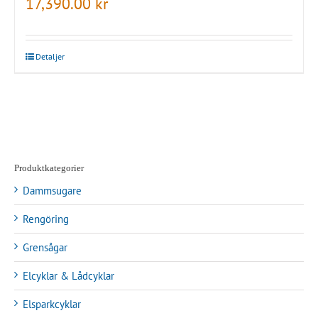
17,390.00
kr
Detaljer
Produktkategorier
Dammsugare
Rengöring
Grensågar
Elcyklar & Lådcyklar
Elsparkcyklar