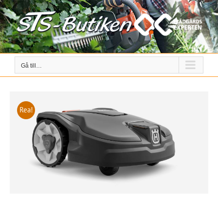
Fortsätt
till
innehållet
Gå till…
Rea!