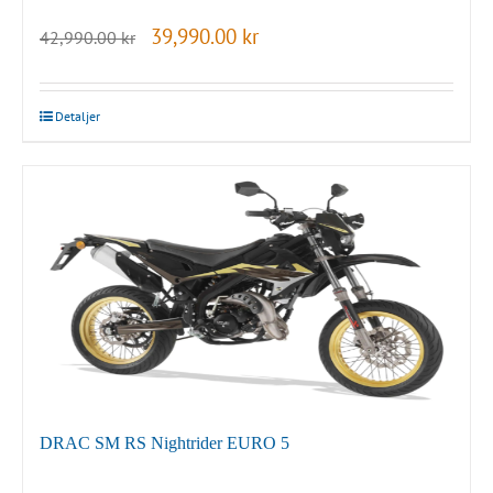
Det
Det
39,990.00
kr
42,990.00
kr
ursprungliga
nuvarande
priset
priset
var:
är:
42,990.00 kr.
39,990.00 kr.
Detaljer
DRAC SM RS Nightrider EURO 5