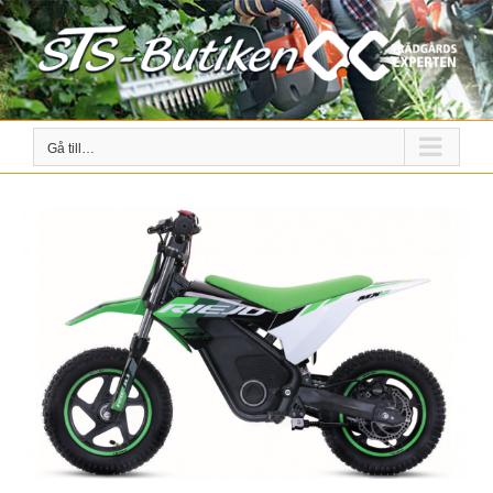
Fortsätt
till
innehållet
Gå till…