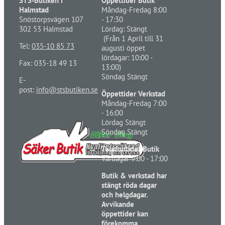
STS-Butiken i
Öppettider Butik
Halmstad
Måndag-Fredag 8:00
Snöstorpsvägen 107
- 17:30
302 53 Halmstad
Lördag: Stängt
(Från 1 April till 31
Tel:
035-10 85 73
augusti öppet
lördagar: 10:00 -
Fax: 035-18 49 13
13:00)
Söndag Stängt
E-
post:
info@stsbutiken.se
Öppettider Verkstad
Måndag-Fredag 7:00
- 16:00
Lördag Stängt
Söndag Stängt
Telefontider Butik
Vardagar 9:00 - 17:00
Butik & verkstad har
stängt röda dagar
och helgdagar.
Avvikande
öppettider kan
förekomma,