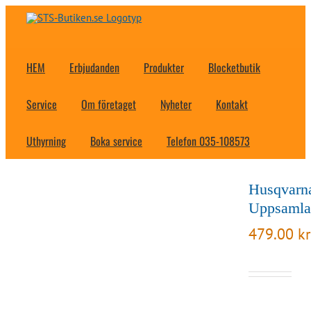
Fortsätt
till
innehållet
HEM
Erbjudanden
Produkter
Blocketbutik
Service
Om företaget
Nyheter
Kontakt
Uthyrning
Boka service
Telefon 035-108573
Husqvarn
Uppsamla
479.00
kr