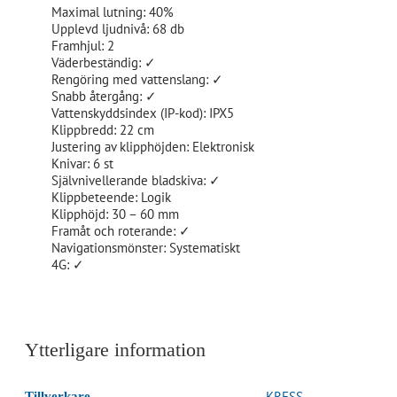
Maximal lutning: 40%
Upplevd ljudnivå: 68 db
Framhjul: 2
Väderbeständig: ✓
Rengöring med vattenslang: ✓
Snabb återgång: ✓
Vattenskyddsindex (IP-kod): IPX5
Klippbredd: 22 cm
Justering av klipphöjden: Elektronisk
Knivar: 6 st
Självnivellerande bladskiva: ✓
Klippbeteende: Logik
Klipphöjd: 30 – 60 mm
Framåt och roterande: ✓
Navigationsmönster: Systematiskt
4G: ✓
Ytterligare information
KRESS
Tillverkare