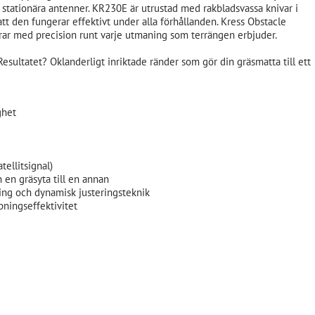
 stationära antenner. KR230E är utrustad med rakbladsvassa knivar i
att den fungerar effektivt under alla förhållanden. Kress Obstacle
erar med precision runt varje utmaning som terrängen erbjuder.
Resultatet? Oklanderligt inriktade ränder som gör din gräsmatta till ett
ghet
ellitsignal)
 en gräsyta till en annan
ng och dynamisk justeringsteknik
pningseffektivitet