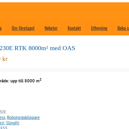
e
Om företaget
Nyheter
Kontakt
Uthyrning
Boka s
R230E RTK 8000m² med OAS
0
kr
2
åde: upp till 8000 m
30E
ess
,
Robotgräsklippare
eri
,
Slingfri
RESS