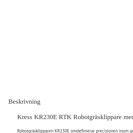
Beskrivning
Kress KR230E RTK Robotgräsklippare m
Robotgräsklipparen KR230E omdefinierar precisionen inom grä