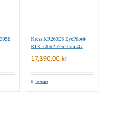
 305E
Kress KR260ES EyePilot®
RTK 700m² ZeroTrim 4G
17,390.00
kr
Detaljer