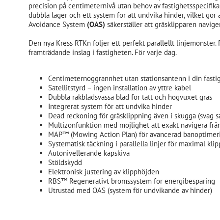
precision på centimeternivå utan behov av fastighetsspecifika
dubbla lager och ett system för att undvika hinder, vilket gör 
Avoidance System
(OAS)
säkerställer att gräsklipparen navig
Den nya Kress RTKn följer ett perfekt parallellt linjemönster. 
framträdande inslag i fastigheten. För varje dag.
Centimeternoggrannhet utan stationsantenn i din fasti
Satellitstyrd – ingen installation av yttre kabel
Dubbla rakbladsvassa blad för tätt och högvuxet gräs
Integrerat system för att undvika hinder
Dead reckoning för gräsklippning även i skugga (svag sat
Multizonfunktion med möjlighet att exakt navigera från
MAP™ (Mowing Action Plan) för avancerad banoptimeri
Systematisk täckning i parallella linjer för maximal klip
Autonivellerande kapskiva
Stöldskydd
Elektronisk justering av klipphöjden
RBS™ Regenerativt bromssystem för energibesparing
Utrustad med OAS (system för undvikande av hinder)