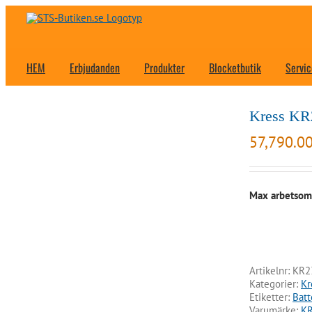
Fortsätt
till
innehållet
HEM
Erbjudanden
Produkter
Blocketbutik
Servic
Kress K
57,790.0
Max arbetsomr
Artikelnr:
KR2
Kategorier:
Kr
Etiketter:
Batt
Varumärke:
K