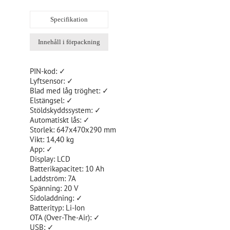
Specifikation
Innehåll i förpackning
PIN-kod: ✓
Lyftsensor: ✓
Blad med låg tröghet: ✓
Elstängsel: ✓
Stöldskyddssystem: ✓
Automatiskt lås: ✓
Storlek: 647x470x290 mm
Vikt: 14,40 kg
App: ✓
Display: LCD
Batterikapacitet: 10 Ah
Laddström: 7A
Spänning: 20 V
Sidoladdning: ✓
Batterityp: Li-Ion
OTA (Over-The-Air): ✓
USB: ✓