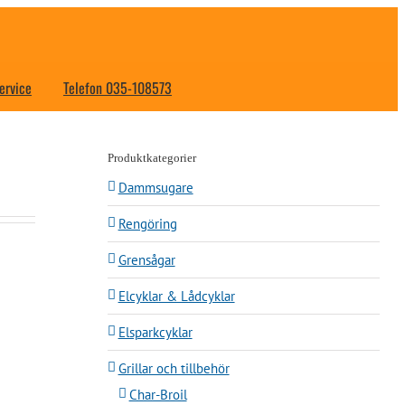
ervice
Telefon 035-108573
Produktkategorier
Dammsugare
Rengöring
Grensågar
Elcyklar & Lådcyklar
Elsparkcyklar
Grillar och tillbehör
Char-Broil