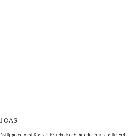
ed OAS
sklippning med Kress RTKⁿ-teknik och introducerar satellitstyrd